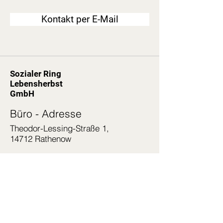
Kontakt per E-Mail
Sozialer Ring
Lebensherbst
GmbH
Büro -
Adresse
Theodor-Lessing-Straße 1,
14712 Rathenow
Bürozeiten
Mo. bis Fr. von
08:00 - 12:15 Uhr 12:45 - 16:00 Uhr
​​und nach Terminvereinbarung
Impressum